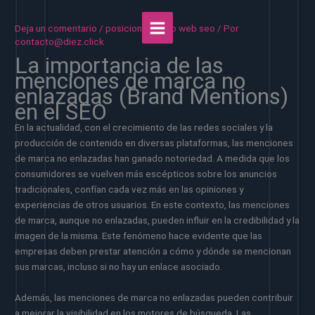
Ir
al
Deja un comentario
/
posicionamiento web seo
/ Por
contenido
contacto@diez.click
La importancia de las
menciones de marca no
enlazadas (Brand Mentions)
en el SEO
En la actualidad, con el crecimiento de las redes sociales y la
producción de contenido en diversas plataformas, las menciones
de marca no enlazadas han ganado notoriedad. A medida que los
consumidores se vuelven más escépticos sobre los anuncios
tradicionales, confían cada vez más en las opiniones y
experiencias de otros usuarios. En este contexto, las menciones
de marca, aunque no enlazadas, pueden influir en la credibilidad y la
imagen de la misma. Este fenómeno hace evidente que las
empresas deben prestar atención a cómo y dónde se mencionan
sus marcas, incluso si no hay un enlace asociado.
Además, las menciones de marca no enlazadas pueden contribuir
a mejorar la visibilidad en los motores de búsqueda. Las