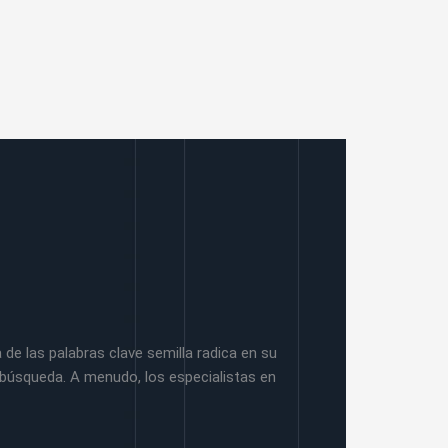
e las palabras clave semilla radica en su
e búsqueda. A menudo, los especialistas en