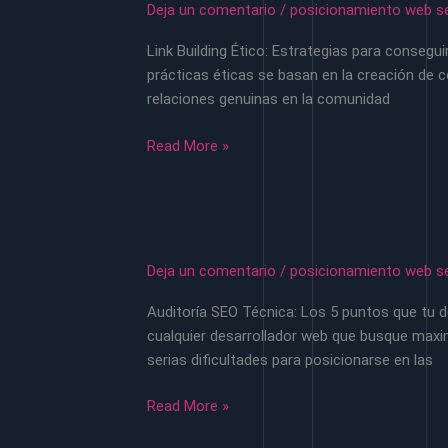
o
Deja un comentario
/
posicionamiento web s
herramientas
Link Building Ético: Estrategias para conseguir
de
prácticas éticas se basan en la creación de c
relaciones
relaciones genuinas en la comunidad
publicas
para
link
Read More »
obtener
building
enlaces
etico
de
estrategias
prensa
para
conseguir
Deja un comentario
/
posicionamiento web s
backlinks
Auditoría SEO Técnica: Los 5 puntos que tu d
de
cualquier desarrollador web que busque maximi
alta
serias dificultades para posicionarse en las
autoridad
sin
auditoria
Read More »
pagar
seo