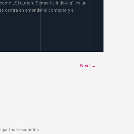
 como LSI (Latent Semantic Indexing), es un
e centra en entender el contexto y el
Next
→
eguntas Frecuentes