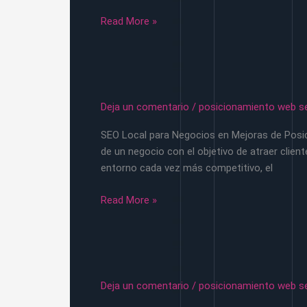
Snippets.
solucionar
Read More »
errores
core
web
vitals
Deja un comentario
/
posicionamiento web s
SEO Local para Negocios en Mejoras de Posici
de un negocio con el objetivo de atraer clie
entorno cada vez más competitivo, el
seo
Read More »
local
para
negocios
con
google
Deja un comentario
/
posicionamiento web s