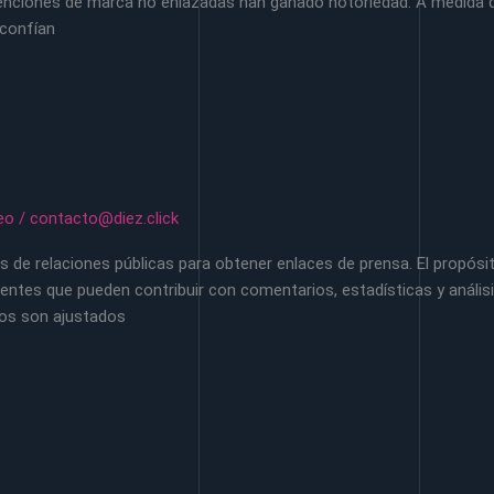
menciones de marca no enlazadas han ganado notoriedad. A medida
 confían
eo
/
contacto@diez.click
de relaciones públicas para obtener enlaces de prensa. El propósito
uentes que pueden contribuir con comentarios, estadísticas y análi
zos son ajustados