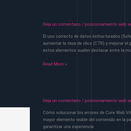
tecnica
los
5
puntos
Deja un comentario
/
posicionamiento web s
que
El uso correcto de datos estructurados (Sche
tu
aumentar la tasa de clics (CTR) y mejorar e
desarrollador
estos elementos suelen destacar entre la mu
web
debe
El
Read More »
revisar
uso
hoy
correcto
de
datos
estructurados
Deja un comentario
/
posicionamiento web s
(Schema
Cómo solucionar los errores de Core Web Vita
Markup)
mayor elemento visible del contenido en la p
para
garantizar una experiencia
Rich