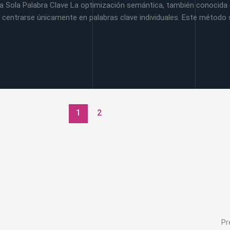
na Sola Palabra Clave La optimización semántica, también conocida
entrarse únicamente en palabras clave individuales. Este método s
1
2
Pr