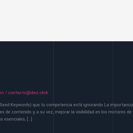
eo
/
contacto@diez.click
(Seed Keywords) que tu competencia está ignorando La importancia d
s de contenido y, a su vez, mejorar la visibilidad en los motores d
s esenciales, […]