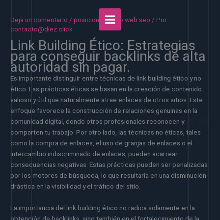
Ir
al
Deja un comentario
/
posicionamiento web seo
/ Por
contenido
contacto@diez.click
Link Building Ético: Estrategias
para conseguir backlinks de alta
autoridad sin pagar.
Es importante distinguir entre técnicas de link building ético y no
ético. Las prácticas éticas se basan en la creación de contenido
valioso y útil que naturalmente atrae enlaces de otros sitios. Este
enfoque favorece la construcción de relaciones genuinas en la
comunidad digital, donde otros profesionales reconocen y
comparten tu trabajo. Por otro lado, las técnicas no éticas, tales
como la compra de enlaces, el uso de granjas de enlaces o el
intercambio indiscriminado de enlaces, pueden acarrear
consecuencias negativas. Estas prácticas pueden ser penalizadas
por los motores de búsqueda, lo que resultaría en una disminución
drástica en la visibilidad y el tráfico del sitio.
La importancia del link building ético no radica solamente en la
obtención de backlinks, sino también en el fortalecimiento de la