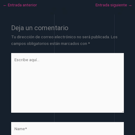
←
Entrada anterior
Entrada siguiente
→
Deja un comentario
Tu dirección de correo electrónico no será publicada.
Los
campos obligatorios están marcados con
*
Escribe
aquí...
Name*